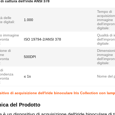
di cattura dell'iride ANSI 378
Tempo di
acquisizion
à delle
1.000
immagine
e digitali:
dell'impron
digitale:
o immagine
Qualità di
pronta
ISO 19794-2/ANSI 378
dell'impron
:
digitale:
ione di
Dimensioni
ine
immagine
500DPI
pronta
dell'impron
:
digitale:
di
pondenza
≤ 1s
Nome del p
pronta
:
itivo di acquisizione dell'iride binoculare Iris Collection con l
ica del Prodotto
un dispositivo di acquisizione dell'iride binoculare di ti