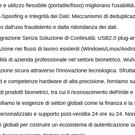
 e utilizzo flessibile (portatile/fisso) migliorano l'usabilità
poofing e Integrità dei Dati: Meccanismo di deduplicazio
 dall'uso fraudolento e dalla ridondanza dei dati.
azione Senza Soluzione di Continuità: USB2.0 plug-and
azione nei flussi di lavoro esistenti (Windows/Linux/Andro
à di azienda professionale nel settore biometrico, 
azione sicura attraverso l'innovazione tecnologica. Sfrutt
d e competenze hardware di alta precisione, forniamo s
i prodotti biometrici, tra cui il riconoscimento dell'iride 
mo le esigenze di settori globali come la finanza e la 
ersonalizzato e supporto post-vendita 24 ore su 24. Non 
i globali per costruire un ecosistema di autenticazione si