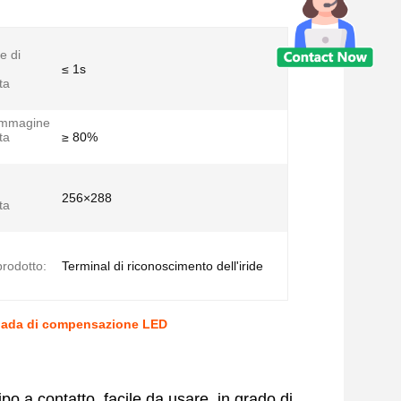
e di
≤ 1s
ta
 immagine
ta
≥ 80%
256×288
ta
rodotto:
Terminal di riconoscimento dell'iride
ampada di compensazione LED
po a contatto, facile da usare, in grado di