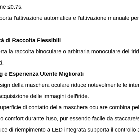
one ≤0,7s.
orta l'attivazione automatica e l'attivazione manuale per
tà di Raccolta Flessibili
a raccolta binoculare o arbitraria monoculare dell'iride
i.
g e Esperienza Utente Migliorati
esign della maschera oculare riduce notevolmente le inte
acquisizione delle immagini dell'iride.
uperficie di contatto della maschera oculare combina pelle
 comfort durante l'uso, pur essendo facile da staccare/sos
uce di riempimento a LED integrata supporta il controllo