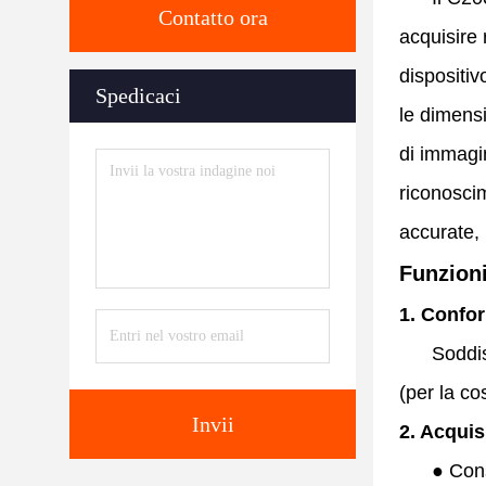
Contatto ora
acquisire 
dispositiv
Spedicaci
le dimensi
di immagin
riconoscim
accurate, 
Funzioni
1. Confor
Soddis
(per la cos
Invii
2. Acquis
●
Cons