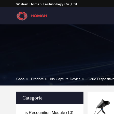
Wuhan Homsh Technology Co.,Ltd.
Casa
>
Prodotti
>
Iris Capture Device
>
C20e Dispositivo
Categorie
Iris Recognition Module
(10)