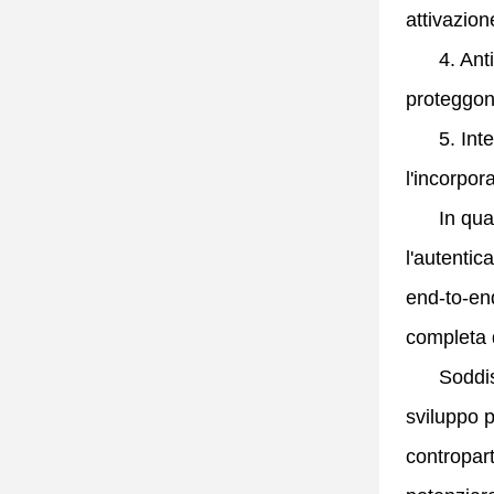
attivazione
4. Anti-S
proteggono
5. Integr
l'incorpor
In qualit
l'autentic
end-to-en
completa d
Soddisfia
sviluppo p
contropart