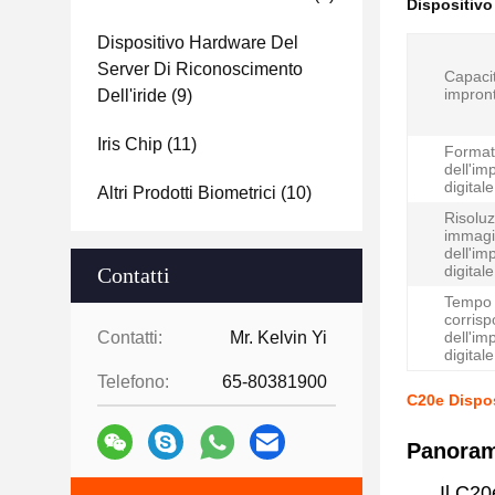
Dispositivo 
Dispositivo Hardware Del
Server Di Riconoscimento
Capacit
impront
Dell'iride
(9)
Iris Chip
(11)
Format
dell'im
digitale
Altri Prodotti Biometrici
(10)
Risoluz
immag
dell'im
digitale
Contatti
Tempo 
corris
Contatti:
Mr. Kelvin Yi
dell'im
digitale
Telefono:
65-80381900
C20e Dispos
Panoram
Il C20e è 