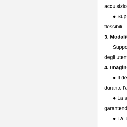
acquisizi
●
Supp
flessibili.
3. Modali
Supporta l
degli utent
4. Imagin
●
Il d
durante l'
●
La s
garantendo
●
La l