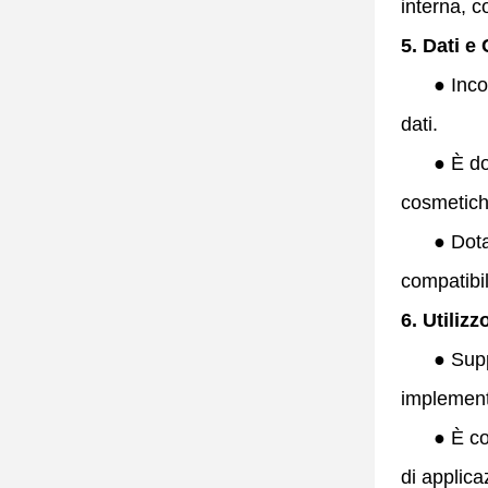
interna, c
5. Dati e 
●
Inco
dati.
●
È do
cosmetich
●
Dota
compatibil
6. Utilizz
●
Supp
implement
●
È co
di applica