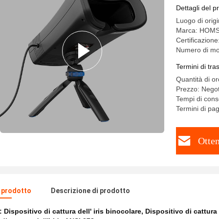
compensa
Dettagli del p
Luogo di orig
Marca: HOM
Certificazion
Numero di mo
Termini di tr
Quantità di o
Prezzo: Negot
Tempi di conse
Termini di pa
Otten
l prodotto
Descrizione di prodotto
e:
Dispositivo di cattura dell' iris binocolare
,
Dispositivo di cattura 