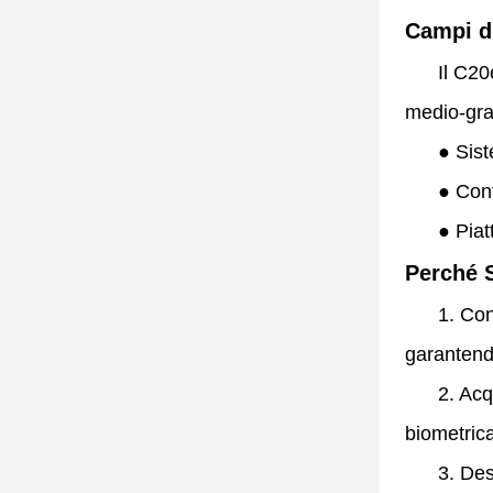
Campi d
Il C20e è 
medio-gran
●
Sist
●
Cont
●
Piat
Perché S
1. Conform
garantendo
2. Acquis
biometrica
3. Design