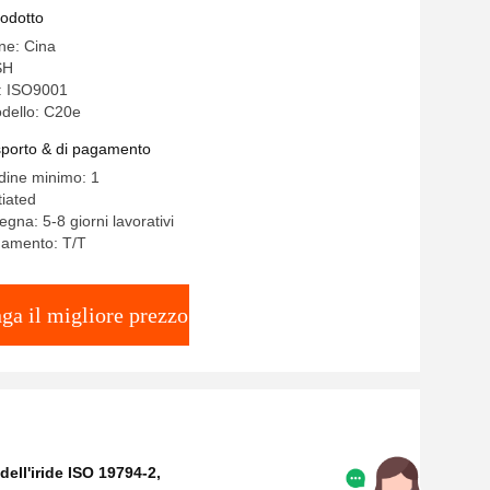
zione LED
rodotto
ine: Cina
SH
e: ISO9001
dello: C20e
asporto & di pagamento
rdine minimo: 1
iated
gna: 5-8 giorni lavorativi
gamento: T/T
ga il migliore prezzo
dell'iride ISO 19794-2
,