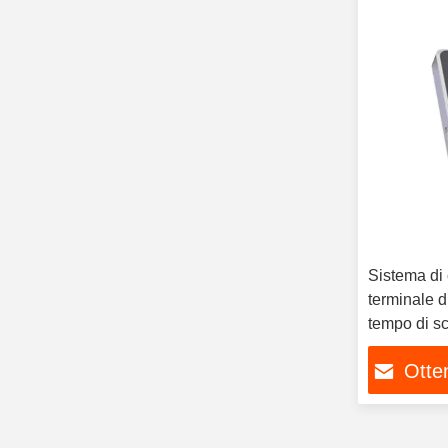
Sistema di 
terminale d
tempo di s
vene palma
Otten