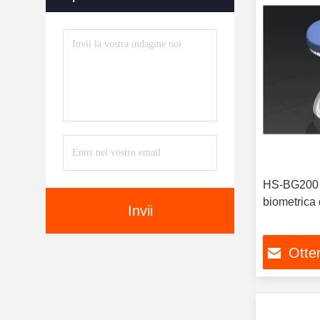
HS-BG200 D
biometrica 
Invii
Otten