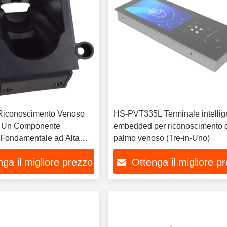
Riconoscimento Venoso
HS-PVT335L Terminale intellig
 Un Componente
embedded per riconoscimento 
 Fondamentale ad Alta
palmo venoso (Tre-in-Uno)
ga il migliore prezzo
Ottenga il migliore p