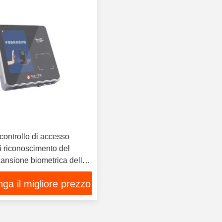
controllo di accesso
i riconoscimento del
cansione biometrica delle
ri
ga il migliore prezzo