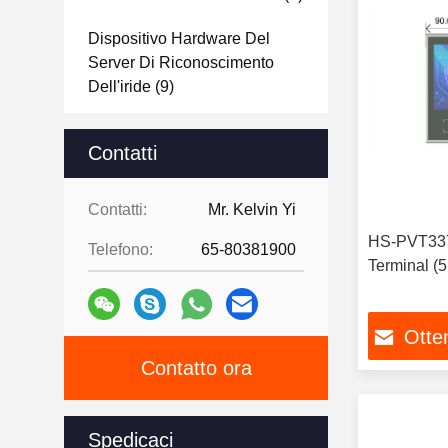
Dispositivo Hardware Del
Server Di Riconoscimento
Dell'iride
(9)
Iris Chip
(11)
Contatti
Altri Prodotti Biometrici
(10)
Contatti:
Mr. Kelvin Yi
HS-PVT337
Telefono:
65-80381900
Terminal (5 
Otten
Contatto ora
Spedicaci