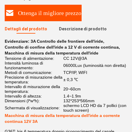
Ottenga il migliore prezzo
Dettagli del prodotto
Descrizione di prodotto
Evidenziare:
3A Controllo delle frontiere dell'iride
,
Controllo di confine dell'iride a 12 V di corrente continua
,
Macchina di misura della temperatura dell'iride
Tensione di alimentazione:
CC 12V@3A
Intensità luminosa di
06000Lux (luminosità non diretta)
funzionamento:
Metodi di comunicazione:
TCP/IP, WIFI
Precisione di misurazione della
± 0,3 ℃
temperatura:
Intervallo di misurazione della
20~60cm
temperatura:
Intervallo di altezza:
1.4~1.9m
Dimensioni (l*w*h):
132*253*566mm
schermo LCD HD da 7 pollici (con
Schermata di visualizzazione:
touch screen)
Macchina di misura della temperatura dell'iride a corrente
continua 12V 3A
G36T: Iris & temperatura doppio riconoscimento del canale