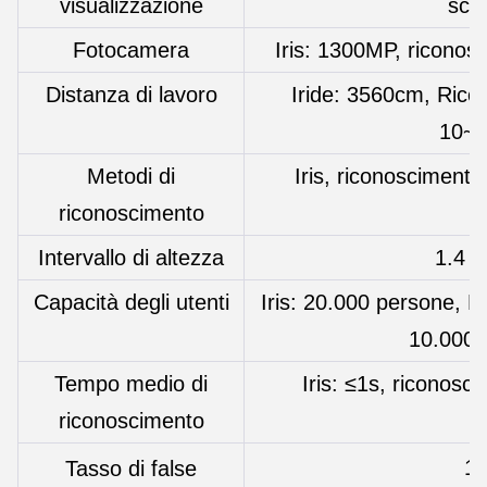
visualizzazione
scr
Fotocamera
Iris: 1300MP, riconos
Distanza di lavoro
Iride: 3560cm, Rico
10~
Metodi di
Iris, riconoscimento
riconoscimento
Intervallo di altezza
1.4 
Capacità degli utenti
Iris: 20.000 persone, R
10.000 
Tempo medio di
Iris: ≤1s, riconosc
riconoscimento
1
Tasso di false