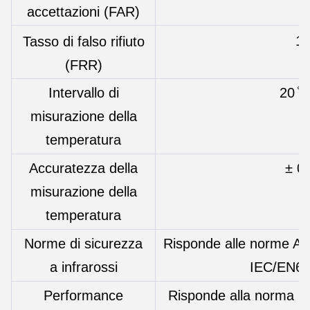
accettazioni (FAR)
1
Tasso di falso rifiuto
(FRR)
Intervallo di
20 ̊
misurazione della
temperatura
Accuratezza della
± 0
misurazione della
temperatura
Norme di sicurezza
Risponde alle norme A
a infrarossi
IEC/EN62
Performance
Risponde alla norma n