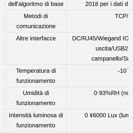
dell'algoritmo di base
2018 per i dati di 
Metodi di
TCP/IP
comunicazione
Altre interfacce
DC/RJ45/Wiegand IO/Bl
uscita/USB2.
campanello/Sus
Temperatura di
-10 ̊C
funzionamento
Umidità di
0·93%RH (non
funzionamento
Intensità luminosa di
0 ¢6000 Lux (lumin
funzionamento