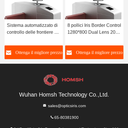
Sistema automatizzato di
8 pollici Iris Border Control
controllo delle frontiere ad
1280*800 Dual Lens 20x
alta velocità 850 nm Luci
Zoom Ottico
a LED a infrarossi
o
Ottenga il migliore prezzo
Ottenga il migliore prezzo
Wuhan Homsh Technology Co.,Ltd.
sales@opticsiris.com
65-80381900