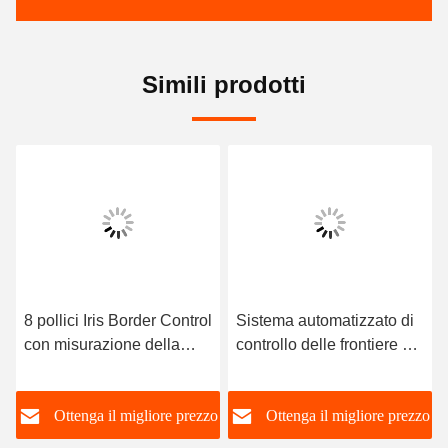
Simili prodotti
8 pollici Iris Border Control
Sistema automatizzato di
con misurazione della
controllo delle frontiere ad
temperatura di imaging
alta velocità 850 nm Luci
termico
a LED a infrarossi
o
Ottenga il migliore prezzo
Ottenga il migliore prezzo