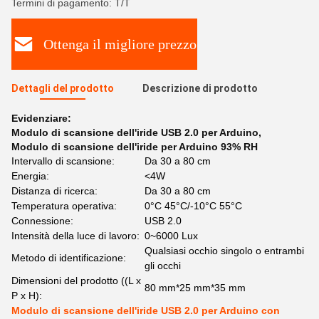
Termini di pagamento: T/T
Ottenga il migliore prezzo
Dettagli del prodotto
Descrizione di prodotto
Evidenziare:
Modulo di scansione dell'iride USB 2.0 per Arduino
,
Modulo di scansione dell'iride per Arduino 93% RH
Intervallo di scansione:
Da 30 a 80 cm
Energia:
<4W
Distanza di ricerca:
Da 30 a 80 cm
Temperatura operativa:
0°C 45°C/-10°C 55°C
Connessione:
USB 2.0
Intensità della luce di lavoro:
0~6000 Lux
Qualsiasi occhio singolo o entrambi
Metodo di identificazione:
gli occhi
Dimensioni del prodotto ((L x
80 mm*25 mm*35 mm
P x H):
Modulo di scansione dell'iride USB 2.0 per Arduino con