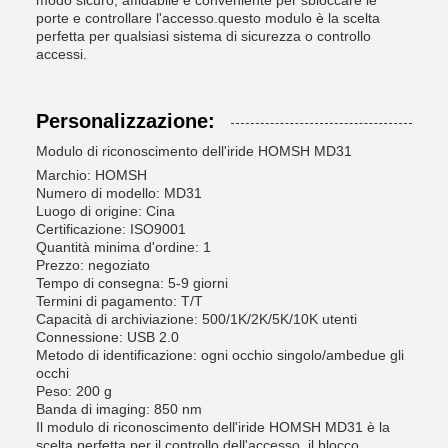
modo sicuro, affidabile e conveniente per sbloccare le
porte e controllare l'accesso.questo modulo è la scelta
perfetta per qualsiasi sistema di sicurezza o controllo
accessi.
Personalizzazione:
Modulo di riconoscimento dell'iride HOMSH MD31
Marchio: HOMSH
Numero di modello: MD31
Luogo di origine: Cina
Certificazione: ISO9001
Quantità minima d'ordine: 1
Prezzo: negoziato
Tempo di consegna: 5-9 giorni
Termini di pagamento: T/T
Capacità di archiviazione: 500/1K/2K/5K/10K utenti
Connessione: USB 2.0
Metodo di identificazione: ogni occhio singolo/ambedue gli
occhi
Peso: 200 g
Banda di imaging: 850 nm
Il modulo di riconoscimento dell'iride HOMSH MD31 è la
scelta perfetta per il controllo dell'accesso, il blocco