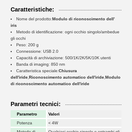
Caratteristiche:
Nome del prodotto:
Modulo di riconoscimento dell'
iris
Metodo di identificazione: ogni occhio singolo/ambedue
gli occhi
Peso: 200 g
Connessione: USB 2.0
Capacità di archiviazione: 500/1K/2K/5K/10K utenti
Banda di imaging: 850 nm
Caratteristica speciale:
Chiusura
dell'iride
,
Riconoscimento automatico dell'iride
,
Modulo
di riconoscimento automatico dell'iride
Parametri tecnici:
Parametro
Valori
Potenza
< 4W
Metodo di
Qualsiasi occhio singolo o entrambi gli