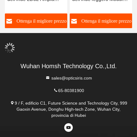
gamma di identificazione
di scansione dell'iride
Facile integrazione
ISO9001
o
Ottenga il migliore prezzo
Ottenga il migliore prezzo
Wuhan Homsh Technology Co.,Ltd.
sales@opticsiris.com
65-80381900
9 / F, edificio C1, Future Science and Technology City, 999
Gaoxin Avenue, Donghu High-tech Zone, Wuhan City,
provincia di Hubei