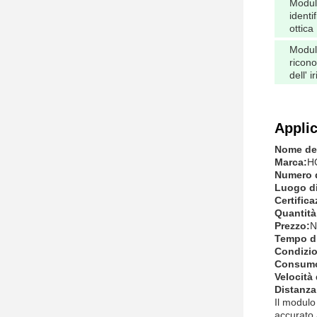
Modul
identi
ottica
Modul
ricon
dell' ir
Applic
Nome del
Marca:
H
Numero d
Luogo di
Certifica
Quantità
Prezzo:
N
Tempo d
Condizio
Consumo 
Velocità 
Distanza
Il modulo
accurato a