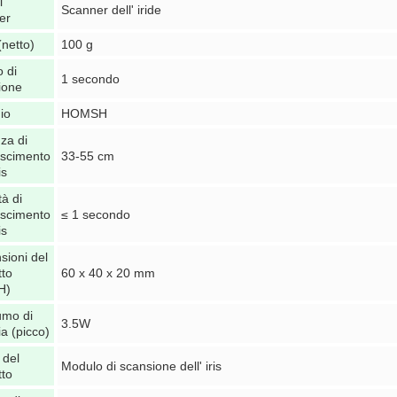
i
Scanner dell' iride
er
netto)
100 g
 di
1 secondo
ione
io
HOMSH
za di
oscimento
33-55 cm
is
tà di
oscimento
≤ 1 secondo
is
sioni del
tto
60 x 40 x 20 mm
H)
mo di
3.5W
a (picco)
del
Modulo di scansione dell' iris
tto