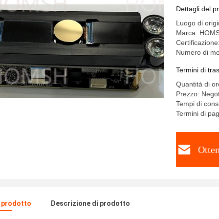
Dettagli del p
Luogo di orig
Marca: HOM
Certificazion
Numero di mo
Termini di tr
Quantità di o
Prezzo: Negot
Tempi di cons
Termini di pa
Otten
l prodotto
Descrizione di prodotto