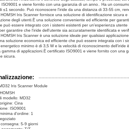
to ISO9001 e viene fornito con una garanzia di un anno.. Ha un consumo
e di ≤1 secondo. Può riconoscere l'iride da una distanza di 33-55 cm, r
 HOMSH Iris Scanner fornisce una soluzione di identificazione sicura e a
cazione degli utenti.È una soluzione conveniente ed efficiente per garantir
e e può essere integrato con i sistemi esistenti per un'esperienza utente 
er garantire che l'iride dell'utente sia accuratamente identificata e verif
 HOMSH Iris Scanner è una soluzione ideale per qualsiasi applicazione ch
 una soluzione economica ed efficiente che può essere integrata con i sis
nergetico minimo è di 3,5 W e la velocità di riconoscimento dell'iride 
 gamma di applicazioni.È certificato ISO9001 e viene fornito con una g
 e sicura.
alizzazione:
32 Iris Scanner Module
: HOMSH
i modello: MD32
origine: Cina
zione: ISO9001
minima d'ordine: 1
negoziato
consegna: 5-9 giorni