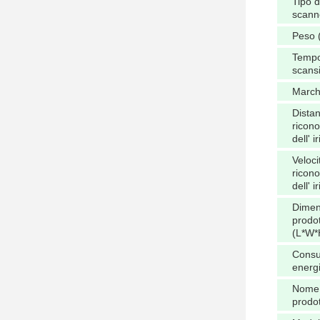
Tipo d
scann
Peso (
Tempo
scans
March
Distan
ricon
dell' ir
Veloci
ricon
dell' ir
Dimen
prodo
(L*W*
Consu
energi
Nome 
prodo