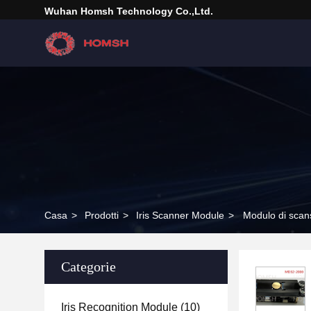
Wuhan Homsh Technology Co.,Ltd.
Casa
>
Prodotti
>
Iris Scanner Module
>
Modulo di scans
Categorie
Iris Recognition Module
(10)