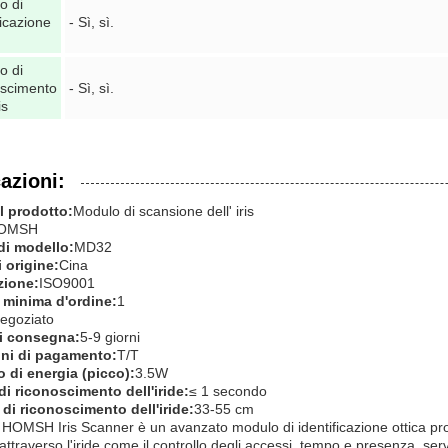
o di
ficazione
- Sì, sì.
o di
oscimento
- Sì, sì.
is
azioni:
 prodotto:
Modulo di scansione dell' iris
OMSH
i modello:
MD32
 origine:
Cina
zione:
ISO9001
 minima d'ordine:
1
egoziato
i consegna:
5-9 giorni
ni di pagamento:
T/T
di energia (picco):
3.5W
di riconoscimento dell'iride:
≤ 1 secondo
 di riconoscimento dell'iride:
33-55 cm
 HOMSH Iris Scanner è un avanzato modulo di identificazione ottica proge
ttraverso l'iride.come il controllo degli accessi, tempo e presenza, servi