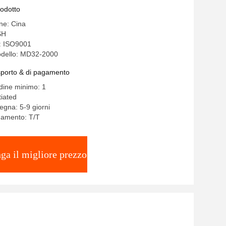
rodotto
ine: Cina
SH
e: ISO9001
dello: MD32-2000
asporto & di pagamento
rdine minimo: 1
iated
egna: 5-9 giorni
gamento: T/T
ga il migliore prezzo