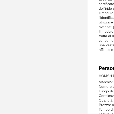
certifica
dell'irid
Il modulo
l'identifi
utilizzar
avanzati p
Il modulo
tratta di
consumo e
una vasta
affidabile
Person
HOMSH MD
Marchio
Numero d
Luogo di 
Certifica
Quantità 
Prezzo: 
Tempo di 