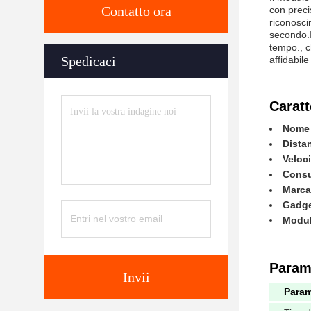
Contatto ora
con preci
riconosci
secondo.I
tempo., c
Spedicaci
affidabile
Caratt
Nome 
Distan
Veloci
Consu
Marca
Gadge
Modulo
Parame
Invii
Param