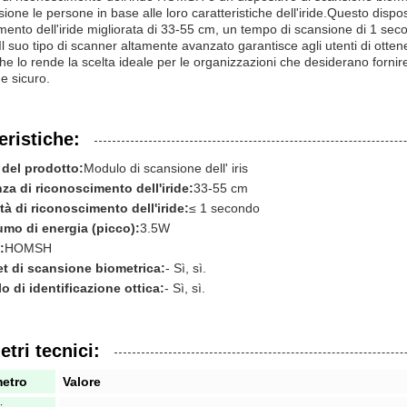
sione le persone in base alle loro caratteristiche dell'iride.Questo dispo
mento dell'iride migliorata di 33-55 cm, un tempo di scansione di 1 seco
l suo tipo di scanner altamente avanzato garantisce agli utenti di ottener
he lo rende la scelta ideale per le organizzazioni che desiderano fornire 
 e sicuro.
eristiche:
del prodotto:
Modulo di scansione dell' iris
za di riconoscimento dell'iride:
33-55 cm
tà di riconoscimento dell'iride:
≤ 1 secondo
mo di energia (picco):
3.5W
:
HOMSH
t di scansione biometrica:
- Sì, sì.
 di identificazione ottica:
- Sì, sì.
tri tecnici:
etro
Valore