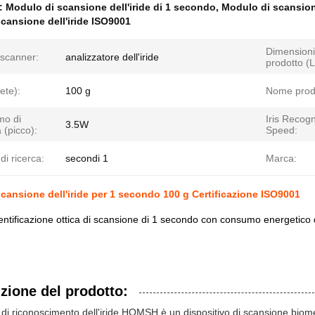
e:
Modulo di scansione dell'iride di 1 secondo
,
Modulo di scansione
cansione dell'iride ISO9001
Dimensioni
 scanner:
analizzatore dell'iride
prodotto (
ete):
100 g
Nome prod
o di
Iris Recogn
3.5W
 (picco):
Speed:
i ricerca:
secondi 1
Marca:
cansione dell'iride per 1 secondo 100 g Certificazione ISO9001
entificazione ottica di scansione di 1 secondo con consumo energetico 
zione del prodotto:
 di riconoscimento dell'iride HOMSH è un dispositivo di scansione biomet