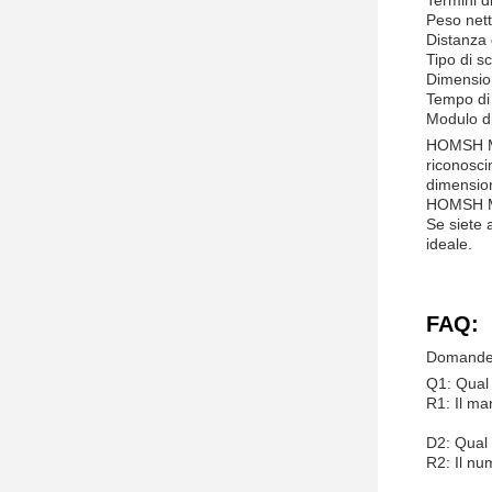
Termini 
Peso nett
Distanza 
Tipo di s
Dimensio
Tempo di
Modulo di
HOMSH MD3
riconosci
dimension
HOMSH MD3
Se siete 
ideale.
FAQ:
Domande 
Q1: Qual 
R1: Il ma
D2: Qual 
R2: Il nu