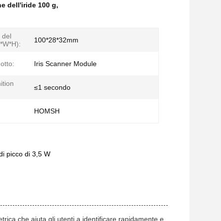
 dell'iride 100 g
,
 del
100*28*32mm
L*W*H):
otto:
Iris Scanner Module
ition
≤1 secondo
HOMSH
di picco di 3,5 W
rica che aiuta gli utenti a identificare rapidamente e