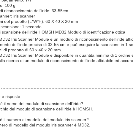
di pagamento: T/T
o: 100 g
di riconoscimento dell'iride: 33-55cm
canner: iris scanner
ni del prodotto (L*W*H): 60 X 40 X 20 mm
 scansione: 1 secondo
 scansione dell'iride HOMSH MD32 Modulo di identificazione ottica
2 Iris Scanner Module è un modulo di riconoscimento dell'iride affidab
mento dell'iride precisa di 33-55 cm e può eseguire la scansione in 1 
i di prodotto di 60 x 40 x 20 mm.
2 Iris Scanner Module è disponibile in quantità minima di 1 ordine e 
alla ricerca di un modulo di riconoscimento dell'iride affidabile ed acc
e risposte
è il nome del modulo di scansione dell'iride?
rchio del modulo di scansione dell'iride è HOMSH.
è il numero di modello del modulo iris scanner?
mero di modello del modulo iris scanner è MD32.