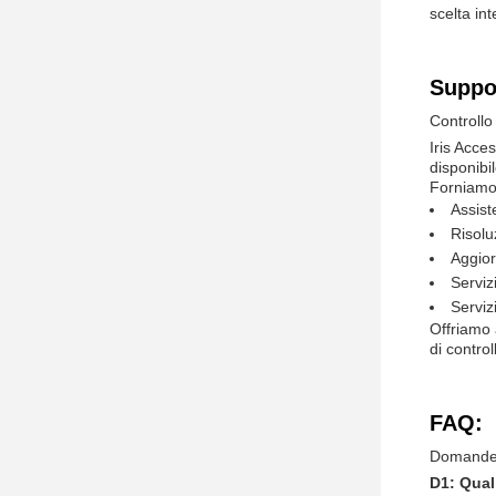
scelta in
Suppor
Controllo
Iris Acce
disponibi
Forniamo 
Assist
Risolu
Aggio
Serviz
Serviz
Offriamo 
di control
FAQ:
Domande e
D1: Qual