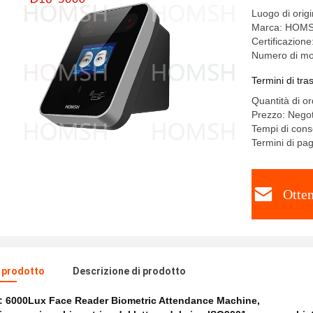
Luogo di orig
Marca: HOM
Certificazion
Numero di mo
Termini di tr
Quantità di o
Prezzo: Negot
Tempi di con
Termini di pa
Otten
l prodotto
Descrizione di prodotto
e:
6000Lux Face Reader Biometric Attendance Machine
,