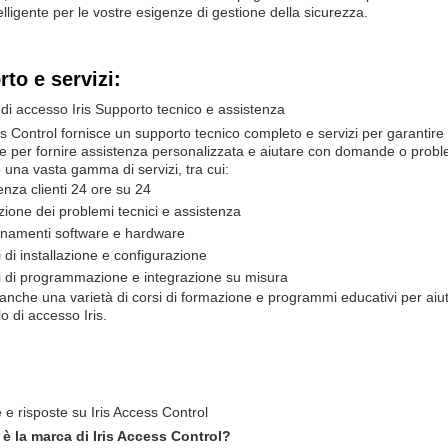
telligente per le vostre esigenze di gestione della sicurezza.
to e servizi:
 di accesso Iris Supporto tecnico e assistenza
ss Control fornisce un supporto tecnico completo e servizi per garantire l
le per fornire assistenza personalizzata e aiutare con domande o prob
una vasta gamma di servizi, tra cui:
enza clienti 24 ore su 24
zione dei problemi tecnici e assistenza
rnamenti software e hardware
i di installazione e configurazione
i di programmazione e integrazione su misura
anche una varietà di corsi di formazione e programmi educativi per aiutar
lo di accesso Iris.
 risposte su Iris Access Control
 è la marca di Iris Access Control?