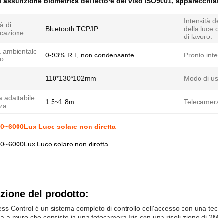
 assunzione biometrica del lettore del viso ISO9001
,
apparecchiat
Intensità d
à di
Bluetooth TCP/IP
della luce 
cazione:
di lavoro:
à ambientale
0-93% RH, non condensante
Pronto inte
ro:
110*130*102mm
Modo di us
adattabile
1.5~1.8m
Telecamer
zza:
0~6000Lux Luce solare non diretta
0~6000Lux Luce solare non diretta
zione del prodotto:
cess Control è un sistema completo di controllo dell'accesso con una tecno
a a muro che consiste in una fotocamera Iris con una risoluzione di 2