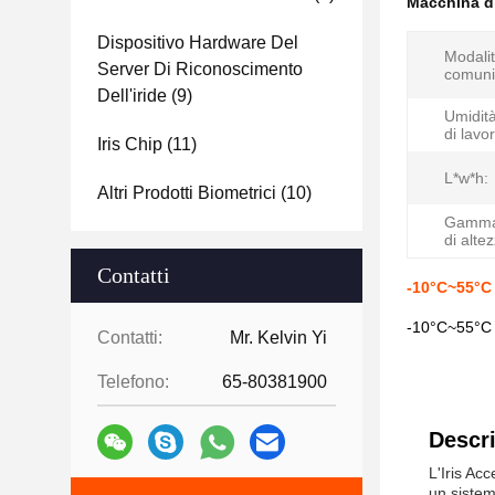
Macchina di
Dispositivo Hardware Del
Modalit
Server Di Riconoscimento
comuni
Dell'iride
(9)
Umidit
di lavo
Iris Chip
(11)
L*w*h:
Altri Prodotti Biometrici
(10)
Gamma 
di alte
Contatti
-10°C~55°C 
-10°C~55°C 
Contatti:
Mr. Kelvin Yi
Telefono:
65-80381900
Descri
L'Iris Ac
un sistem