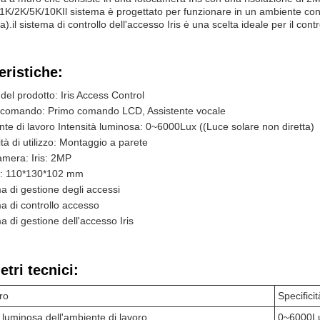
K/2K/5K/10KIl sistema è progettato per funzionare in un ambiente con
a).il sistema di controllo dell'accesso Iris è una scelta ideale per il cont
eristiche:
el prodotto: Iris Access Control
 comando: Primo comando LCD, Assistente vocale
te di lavoro Intensità luminosa: 0~6000Lux ((Luce solare non diretta)
tà di utilizzo: Montaggio a parete
mera: Iris: 2MP
: 110*130*102 mm
a di gestione degli accessi
a di controllo accesso
a di gestione dell'accesso Iris
tri tecnici:
ro
Specificit
à luminosa dell'ambiente di lavoro
0~6000Lux