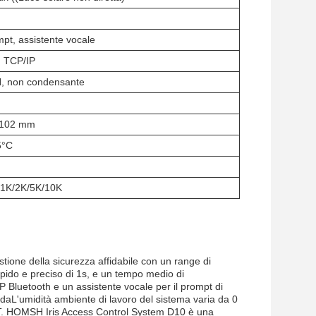
pt, assistente vocale
h TCP/IP
, non condensante
*102 mm
5°C
m
1K/2K/5K/10K
ione della sicurezza affidabile con un range di
rapido e preciso di 1s, e un tempo medio di
 Bluetooth e un assistente vocale per il prompt di
idaL'umidità ambiente di lavoro del sistema varia da 0
/T. HOMSH Iris Access Control System D10 è una