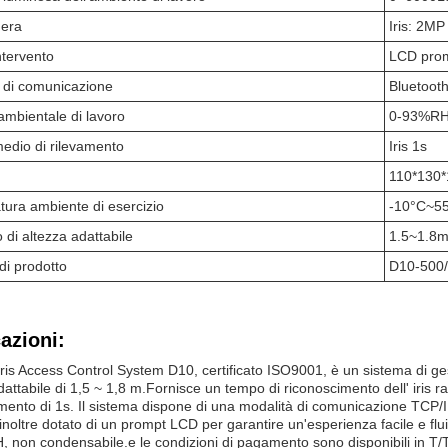
era
Iris: 2MP
ntervento
LCD prom
 di comunicazione
Bluetoot
ambientale di lavoro
0-93%RH
edio di rilevamento
Iris 1s
110*130
ura ambiente di esercizio
-10°C~5
o di altezza adattabile
1.5~1.8
di prodotto
D10-500/
azioni:
s Access Control System D10, certificato ISO9001, è un sistema di gest
dattabile di 1,5 ~ 1,8 m.Fornisce un tempo di riconoscimento dell' iris 
mento di 1s. Il sistema dispone di una modalità di comunicazione TCP/IP
inoltre dotato di un prompt LCD per garantire un'esperienza facile e flu
 non condensabile.e le condizioni di pagamento sono disponibili in T