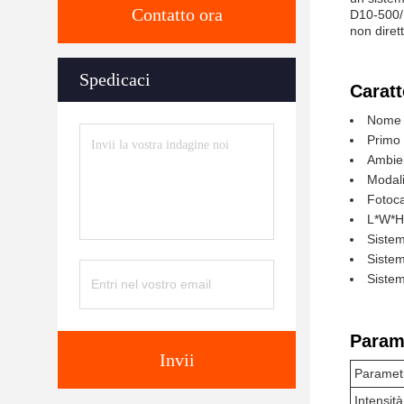
Contatto ora
D10-500/1
non dirett
Spedicaci
Caratt
Nome d
Primo
Ambien
Modali
Fotoca
L*W*H
Sistem
Sistem
Sistem
Parame
Invii
Paramet
Intensit