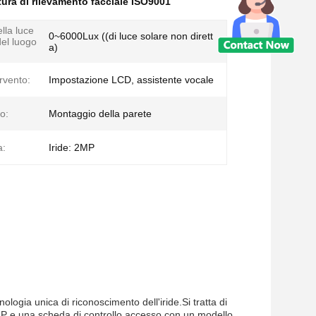
ura di rilevamento facciale ISO9001
ella luce
0~6000Lux ((di luce solare non dirett
del luogo
a)
rvento:
Impostazione LCD, assistente vocale
o:
Montaggio della parete
a:
Iride: 2MP
logia unica di riconoscimento dell'iride.Si tratta di
MP e una scheda di controllo accesso con un modello