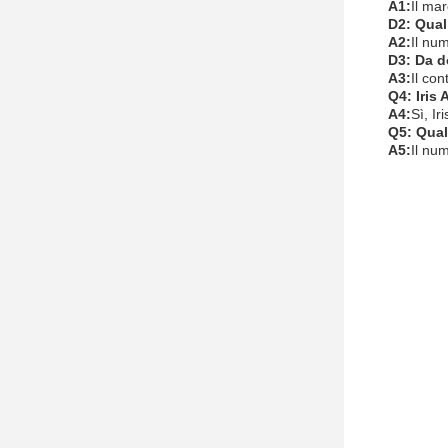
A1:
Il ma
D2: Qual
A2:
Il nu
D3: Da do
A3:
Il con
Q4: Iris
A4:
Sì, Ir
Q5: Qual
A5:
Il num