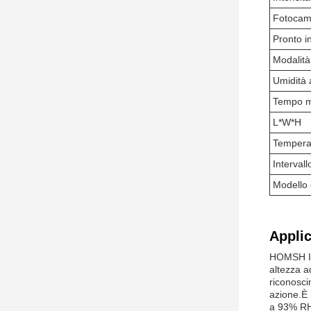
Fotocam
Pronto i
Modalità
Umidità 
Tempo m
L*W*H
Temperat
Intervall
Modello 
Applic
HOMSH Iri
altezza a
riconosci
azione.È 
a 93% RH,