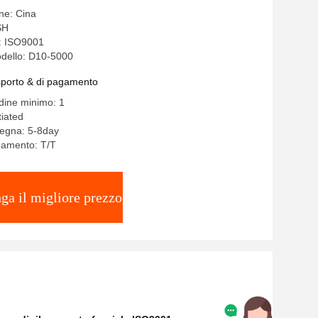
ine: Cina
SH
e: ISO9001
dello: D10-5000
asporto & di pagamento
rdine minimo: 1
iated
segna: 5-8day
gamento: T/T
ga il migliore prezzo