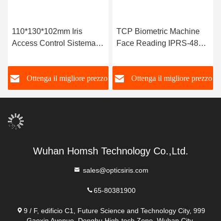
110*130*102mm Iris
TCP Biometric Machine
Access Control Sistema di
Face Reading IPRS-485
gestione della sicurezza
Face ID Machine per la
partecipazione
o
Ottenga il migliore prezzo
Ottenga il migliore prezzo
Wuhan Homsh Technology Co.,Ltd.
sales@opticsiris.com
65-80381900
9 / F, edificio C1, Future Science and Technology City, 999
Gaoxin Avenue, Donghu High-tech Zone, Wuhan City,