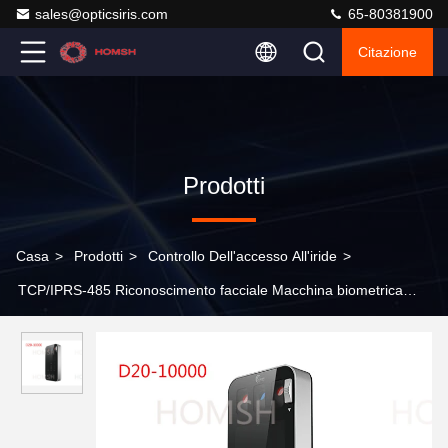
sales@opticsiris.com
65-80381900
Citazione
Prodotti
Casa
>
Prodotti
>
Controllo Dell'accesso All'iride
>
TCP/IPRS-485 Riconoscimento facciale Macchina biometrica
Altezza adattabile 1.5~1.8m