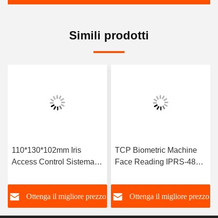
Simili prodotti
110*130*102mm Iris
TCP Biometric Machine
Access Control Sistema di
Face Reading IPRS-485
gestione della sicurezza
Face ID Machine per la
partecipazione
o
Ottenga il migliore prezzo
Ottenga il migliore prezzo