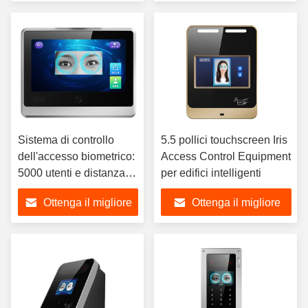
misurazione della
le schede IC e le
prezzo
prezzo
temperatura
password
Sistema di controllo
5.5 pollici touchscreen Iris
dell'accesso biometrico:
Access Control Equipment
5000 utenti e distanza di
per edifici intelligenti
lavoro Distanza di
Ottenga il migliore
Ottenga il migliore
riconoscimento 35-60
cm
prezzo
prezzo