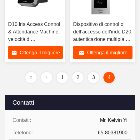
D10 Iris Access Control
Dispositivo di controllo
& Attendance Machine:
dell'accesso dell'iride D20:
velocità di
autenticazione multipla,
riconoscimento delle
regolazione verso l'alto e
Ottenga il migliore
Ottenga il migliore
soluzioni multi-autore ≤
verso il basso,
1 secondo.
riconoscimento rapido
prezzo
prezzo
1
2
3
4
Contatti
Contatti:
Mr. Kelvin Yi
Telefono:
65-80381900