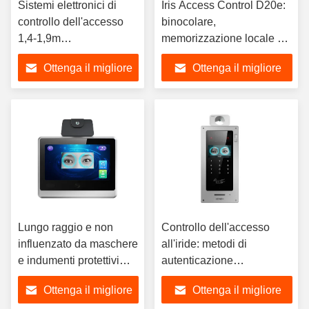
Sistemi elettronici di
Iris Access Control D20e:
controllo dell'accesso
binocolare,
1,4-1,9m
memorizzazione locale di
Riconoscimento facciale
10.000 utenti, 500.000
Ottenga il migliore
Ottenga il migliore
fino a 100 cm Sicurezza
record multi-
avanzata per la vostra
autenticazione
prezzo
prezzo
casa e ufficio
Lungo raggio e non
Controllo dell'accesso
influenzato da maschere
all'iride: metodi di
e indumenti protettivi
autenticazione
Non contatto, doppio
multifunzione, compresi il
Ottenga il migliore
Ottenga il migliore
riconoscimento e
riconoscimento dell'iride,