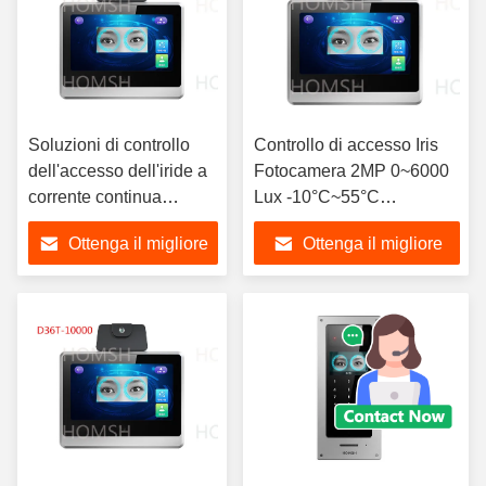
Soluzioni di controllo
Controllo di accesso Iris
dell'accesso dell'iride a
Fotocamera 2MP 0~6000
corrente continua
Lux -10°C~55°C
12V@3A con precisione
Funzionamento
Ottenga il migliore
Ottenga il migliore
di temperatura ±0,3°C
prezzo
prezzo